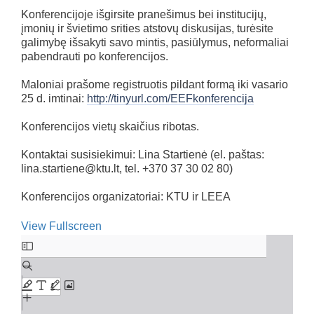
Konferencijoje išgirsite pranešimus bei institucijų,
įmonių ir švietimo srities atstovų diskusijas, turėsite
galimybę išsakyti savo mintis, pasiūlymus, neformaliai
pabendrauti po konferencijos.
Maloniai prašome registruotis pildant formą iki vasario
25 d. imtinai:
http://tinyurl.com/EEFkonferencija
Konferencijos vietų skaičius ribotas.
Kontaktai susisiekimui: Lina Startienė (el. paštas:
lina.startiene@ktu.lt, tel. +370 37 30 02 80)
Konferencijos organizatoriai: KTU ir LEEA
View Fullscreen
Skip
to
PDF
content