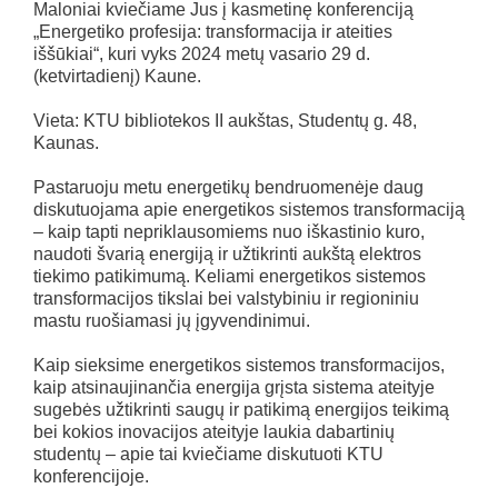
Maloniai kviečiame Jus į kasmetinę konferenciją
„Energetiko profesija: transformacija ir ateities
iššūkiai“, kuri vyks 2024 metų vasario 29 d.
(ketvirtadienį) Kaune.
Vieta: KTU bibliotekos II aukštas, Studentų g. 48,
Kaunas.
Pastaruoju metu energetikų bendruomenėje daug
diskutuojama apie energetikos sistemos transformaciją
– kaip tapti nepriklausomiems nuo iškastinio kuro,
naudoti švarią energiją ir užtikrinti aukštą elektros
tiekimo patikimumą. Keliami energetikos sistemos
transformacijos tikslai bei valstybiniu ir regioniniu
mastu ruošiamasi jų įgyvendinimui.
Kaip sieksime energetikos sistemos transformacijos,
kaip atsinaujinančia energija grįsta sistema ateityje
sugebės užtikrinti saugų ir patikimą energijos teikimą
bei kokios inovacijos ateityje laukia dabartinių
studentų – apie tai kviečiame diskutuoti KTU
konferencijoje.