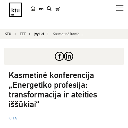
en
p
a
i
KTU
EEF
Įvykiai
Kasmetinė konferencija „Energetiko profesija: tr...
e
š
k
a
Kasmetinė konferencija
„Energetiko profesija:
transformacija ir ateities
iššūkiai“
KITA