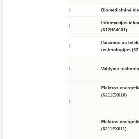
I
Biomedicininė ele
Informacijos ir ko
I
(612H64001)
Išmaniosios tele
II
technologijos (6
II
Valdymo technolo
Elektros energetik
(6211EX010)
II
Elektros energeti
(6211EX011)