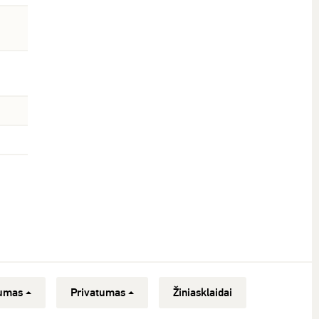
umas
Privatumas
Žiniasklaidai