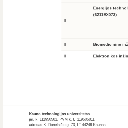
Energijos technol
(6211EX073)
II
II
Biomedicininė inž
II
Elektronikos inži
Kauno technologijos universitetas
įm. k. 111950581, PVM k. LT119505811
adresas K. Donelaičio g. 73, LT-44249 Kaunas