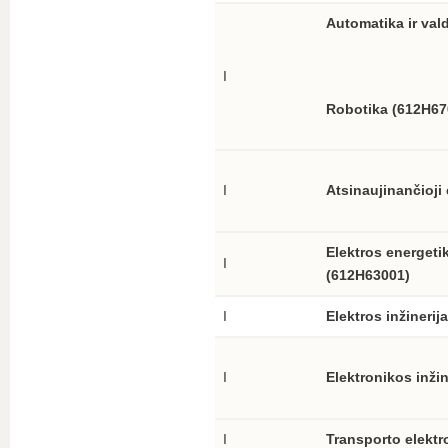
Automatika ir va
I
Robotika (
612H67
I
Atsinaujinančioji
Elektros energeti
I
(612H63001)
I
Elektros inžinerij
I
Elektronikos inži
I
Transporto elektr