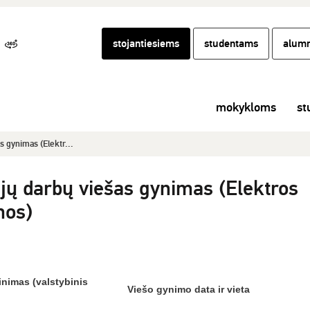
stojantiesiems
studentams
alumn
mokykloms
st
s gynimas (Elektr...
jų darbų viešas gynimas (Elektros
mos)
nimas (valstybinis
Viešo gynimo data ir vieta