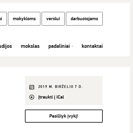
i
mokykloms
verslui
darbuotojams
udijos
mokslas
padaliniai
kontaktai
2019 M. BIRŽELIO 7 D.
Įtraukti į iCal
Pasiūlyk įvykį!