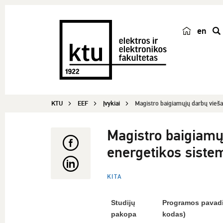
en
p
a
i
e
š
KTU
EEF
Įvykiai
Magistro baigiamųjų darbų vieša
k
a
Magistro baigiamų
energetikos siste
KITA
Studijų
Programos pavadi
pakopa
kodas)