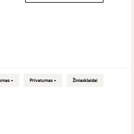
umas
Privatumas
Žiniasklaidai