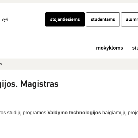
stojantiesiems
studentams
alumn
mokykloms
st
as
ijos. Magistras
ros studijų programos
Valdymo technologijos
baigiamųjų proj