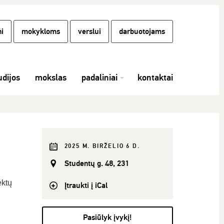
i
mokykloms
verslui
darbuotojams
udijos
mokslas
padaliniai
kontaktai
2025 M. BIRŽELIO 6 D.
Studentų g. 48, 231
ektų
Įtraukti į iCal
Pasiūlyk įvykį!