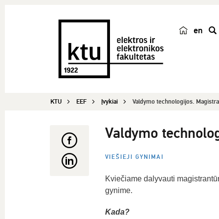
en
p
a
i
e
š
KTU
EEF
Įvykiai
Valdymo technologijos. Magistr
k
a
Valdymo technolog
VIEŠIEJI GYNIMAI
Kviečiame dalyvauti magistrantū
gynime.
Kada?