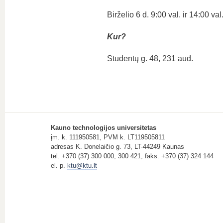
Birželio 6 d. 9:00 val. ir 14:00 val
Kur?
Studentų g. 48, 231 aud.
Kauno technologijos universitetas
įm. k. 111950581, PVM k. LT119505811
adresas K. Donelaičio g. 73, LT-44249 Kaunas
tel. +370 (37) 300 000, 300 421, faks. +370 (37) 324 144
el. p.
ktu@ktu.lt