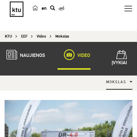
en
p
a
i
KTU
EEF
Video
Mokslas
e
š
k
NAUJIENOS
VIDEO
a
ĮVYKIAI
MOKSLAS