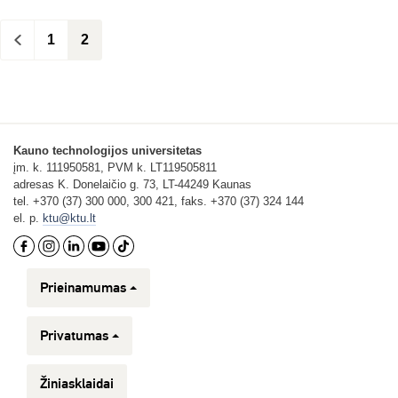
<
1
2
Kauno technologijos universitetas
įm. k. 111950581, PVM k. LT119505811
adresas K. Donelaičio g. 73, LT-44249 Kaunas
tel. +370 (37) 300 000, 300 421, faks. +370 (37) 324 144
el. p.
ktu@ktu.lt
Prieinamumas
Privatumas
Žiniasklaidai