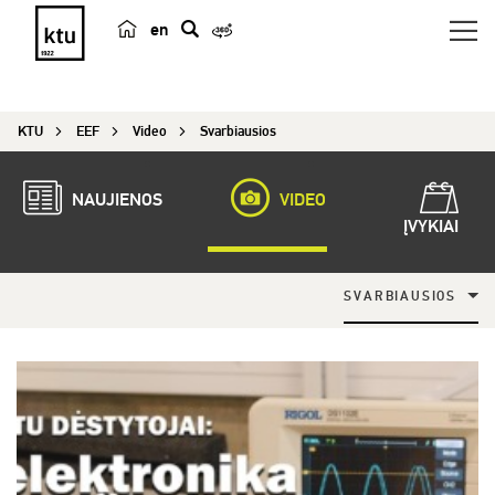
en
p
a
i
KTU
EEF
Video
Svarbiausios
e
š
k
NAUJIENOS
VIDEO
a
ĮVYKIAI
SVARBIAUSIOS