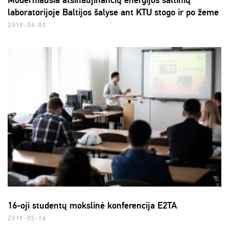
Moderniausia atsinaujinančių energijos šaltinių
laboratorijoje Baltijos šalyse ant KTU stogo ir po žeme
2019-06-02
16-oji studentų mokslinė konferencija E2TA
2019-05-16