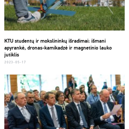
KTU studentų ir mokslininkų išradimai: išmani
apyrankė, dronas-kamikadzė ir magnetinio lauko
jutiklis
2023-05-17