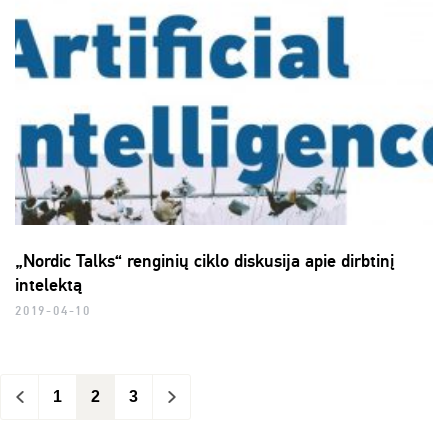
„Nordic Talks“ renginių ciklo diskusija apie dirbtinį
intelektą
2019-04-10
<
1
2
3
>