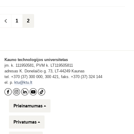
<
1
2
Kauno technologijos universitetas
įm. k. 111950581, PVM k. LT119505811
adresas K. Donelaičio g. 73, LT-44249 Kaunas
tel. +370 (37) 300 000, 300 421, faks. +370 (37) 324 144
el. p.
ktu@ktu.lt
Prieinamumas
Privatumas