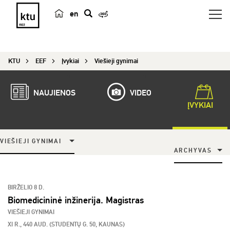
en
p
a
i
KTU
EEF
Įvykiai
Viešieji gynimai
e
š
k
NAUJIENOS
VIDEO
a
ĮVYKIAI
VIEŠIEJI GYNIMAI
ARCHYVAS
BIRŽELIO 8 D.
Biomedicininė inžinerija. Magistras
VIEŠIEJI GYNIMAI
XI R., 440 AUD. (STUDENTŲ G. 50, KAUNAS)