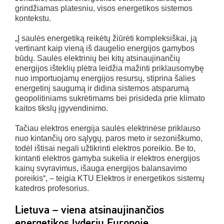
grindžiamas platesniu, visos energetikos sistemos
kontekstu.
„Į saulės energetiką reikėtų žiūrėti kompleksiškai, ją
vertinant kaip vieną iš daugelio energijos gamybos
būdų. Saulės elektrinių bei kitų atsinaujinančių
energijos išteklių plėtra leidžia mažinti priklausomybę
nuo importuojamų energijos resursų, stiprina šalies
energetinį saugumą ir didina sistemos atsparumą
geopolitiniams sukrėtimams bei prisideda prie klimato
kaitos tikslų įgyvendinimo.
Tačiau elektros energija saulės elektrinėse priklauso
nuo kintančių oro sąlygų, paros meto ir sezoniškumo,
todėl ištisai negali užtikrinti elektros poreikio. Be to,
kintanti elektros gamyba sukelia ir elektros energijos
kainų svyravimus, išauga energijos balansavimo
poreikis“, – teigia KTU Elektros ir energetikos sistemų
katedros profesorius.
Lietuva – viena atsinaujinančios
energetikos lyderių Europoje