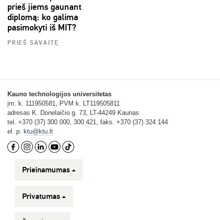
prieš jiems gaunant
diplomą: ko galima
pasimokyti iš MIT?
PRIEŠ SAVAITĘ
Kauno technologijos universitetas
įm. k. 111950581, PVM k. LT119505811
adresas K. Donelaičio g. 73, LT-44249 Kaunas
tel. +370 (37) 300 000, 300 421, faks. +370 (37) 324 144
el. p.
ktu@ktu.lt
Prieinamumas
Privatumas