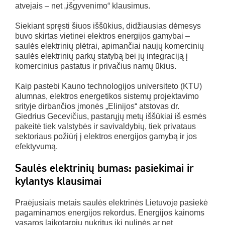
atvejais – net „išgyvenimo“ klausimus.
Siekiant spręsti šiuos iššūkius, didžiausias dėmesys
buvo skirtas vietinei elektros energijos gamybai –
saulės elektrinių plėtrai, apimančiai naujų komercinių
saulės elektrinių parkų statybą bei jų integraciją į
komercinius pastatus ir privačius namų ūkius.
Kaip pastebi Kauno technologijos universiteto (KTU)
alumnas, elektros energetikos sistemų projektavimo
srityje dirbančios įmonės „Elinijos“ atstovas dr.
Giedrius Gecevičius, pastarųjų metų iššūkiai iš esmės
pakeitė tiek valstybės ir savivaldybių, tiek privataus
sektoriaus požiūrį į elektros energijos gamybą ir jos
efektyvumą.
Saulės elektrinių bumas: pasiekimai ir
kylantys klausimai
Praėjusiais metais saulės elektrinės Lietuvoje pasiekė
pagaminamos energijos rekordus. Energijos kainoms
vasaros laikotarpiu nukritus iki nulinės ar net