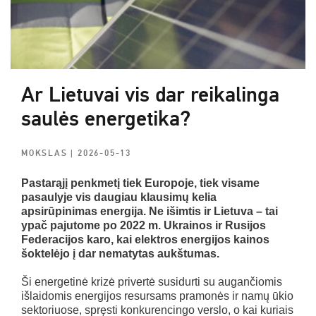
Ar Lietuvai vis dar reikalinga
saulės energetika?
MOKSLAS
| 2026-05-13
Pastarąjį penkmetį tiek Europoje, tiek visame
pasaulyje vis daugiau klausimų kelia
apsirūpinimas energija. Ne išimtis ir Lietuva – tai
ypač pajutome po 2022 m. Ukrainos ir Rusijos
Federacijos karo, kai elektros energijos kainos
šoktelėjo į dar nematytas aukštumas.
Ši energetinė krizė privertė susidurti su augančiomis
išlaidomis energijos resursams pramonės ir namų ūkio
sektoriuose, spręsti konkurencingo verslo, o kai kuriais