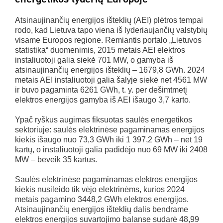
Atsinaujinančių energijos išteklių (AEI) plėtros tempai
rodo, kad Lietuva tapo viena iš lyderiaujančių valstybių
visame Europos regione. Remiantis portalo „Lietuvos
statistika“ duomenimis, 2015 metais AEI elektros
instaliuotoji galia siekė 701 MW, o gamyba iš
atsinaujinančių energijos išteklių – 1679,8 GWh. 2024
metais AEI instaliuotoji galia šalyje siekė net 4561 MW
ir buvo pagaminta 6261 GWh, t. y. per dešimtmetį
elektros energijos gamyba iš AEI išaugo 3,7 karto.
Ypač ryškus augimas fiksuotas saulės energetikos
sektoriuje: saulės elektrinėse pagaminamas energijos
kiekis išaugo nuo 73,3 GWh iki 1 397,2 GWh – net 19
kartų, o instaliuotoji galia padidėjo nuo 69 MW iki 2408
MW – beveik 35 kartus.
Saulės elektrinėse pagaminamas elektros energijos
kiekis nusileido tik vėjo elektrinėms, kurios 2024
metais pagamino 3448,2 GWh elektros energijos.
Atsinaujinančių energijos išteklių dalis bendrame
elektros energijos suvartojimo balanse sudarė 48,99