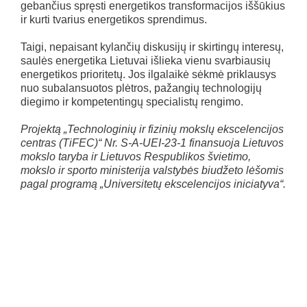
gebančius spręsti energetikos transformacijos iššūkius
ir kurti tvarius energetikos sprendimus.
Taigi, nepaisant kylančių diskusijų ir skirtingų interesų,
saulės energetika Lietuvai išlieka vienu svarbiausių
energetikos prioritetų. Jos ilgalaikė sėkmė priklausys
nuo subalansuotos plėtros, pažangių technologijų
diegimo ir kompetentingų specialistų rengimo.
Projektą „Technologinių ir fizinių mokslų ekscelencijos
centras (TiFEC)“ Nr. S-A-UEI-23-1 finansuoja Lietuvos
mokslo taryba ir Lietuvos Respublikos švietimo,
mokslo ir sporto ministerija valstybės biudžeto lėšomis
pagal programą „Universitetų ekscelencijos iniciatyva“.