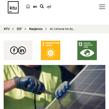
en
p
a
i
KTU
EEF
Naujienos
Ar Lietuvai vis dar reikalinga saulės energetika?
e
š
k
a