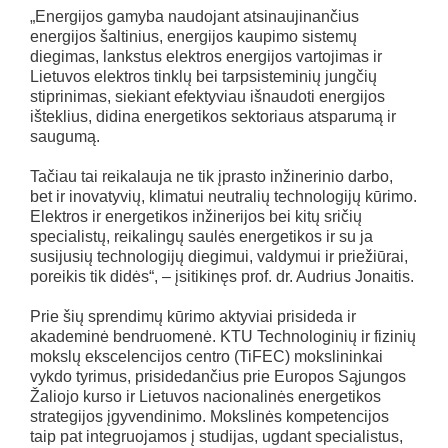
„Energijos gamyba naudojant atsinaujinančius
energijos šaltinius, energijos kaupimo sistemų
diegimas, lankstus elektros energijos vartojimas ir
Lietuvos elektros tinklų bei tarpsisteminių jungčių
stiprinimas, siekiant efektyviau išnaudoti energijos
išteklius, didina energetikos sektoriaus atsparumą ir
saugumą.
Tačiau tai reikalauja ne tik įprasto inžinerinio darbo,
bet ir inovatyvių, klimatui neutralių technologijų kūrimo.
Elektros ir energetikos inžinerijos bei kitų sričių
specialistų, reikalingų saulės energetikos ir su ja
susijusių technologijų diegimui, valdymui ir priežiūrai,
poreikis tik didės“, – įsitikinęs prof. dr. Audrius Jonaitis.
Prie šių sprendimų kūrimo aktyviai prisideda ir
akademinė bendruomenė. KTU Technologinių ir fizinių
mokslų ekscelencijos centro (TiFEC) mokslininkai
vykdo tyrimus, prisidedančius prie Europos Sąjungos
Žaliojo kurso ir Lietuvos nacionalinės energetikos
strategijos įgyvendinimo. Mokslinės kompetencijos
taip pat integruojamos į studijas, ugdant specialistus,