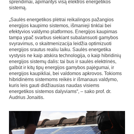
sprendimai, apimantys visą elektros energetikos
sistemą.
„Saulės energetikos plėtrai reikalingos pažangios
energijos kaupimo sistemos, išmanieji tinklai bei
efektyvios valdymo platformos. Energijos kaupimas
tampa ypač svarbus siekiant subalansuoti gamybos
svyravimus, o skaitmenizacija leidžia optimizuoti
energijos srautus realiu laiku. Saulės energetika
vystysis ne kaip atskira technologija, o kaip hibridinių
energijos sistemų dalis: tai bus ir saulės elektrinės,
galbūt ir kitų tipų energijos gamybos pajėgumai, ir
energijos kaupikliai, bei valdomos apkrovos. Tokioms
hibridinėms sistemoms reikės ir išmanaus valdymo,
kuris leis gauti didžiausias naudas visiems
energetikos sistemos dalyviams“, – sako prof. dr.
Audrius Jonaitis.