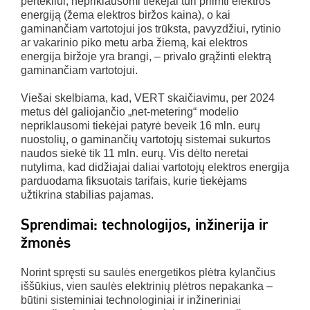
pertekliui, nepriklausomi tiekėjai turi priimti elektros
energiją (žema elektros biržos kaina), o kai
gaminančiam vartotojui jos trūksta, pavyzdžiui, rytinio
ar vakarinio piko metu arba žiemą, kai elektros
energija biržoje yra brangi, – privalo grąžinti elektrą
gaminančiam vartotojui.
Viešai skelbiama, kad, VERT skaičiavimu, per 2024
metus dėl galiojančio „net-metering“ modelio
nepriklausomi tiekėjai patyrė beveik 16 mln. eurų
nuostolių, o gaminančių vartotojų sistemai sukurtos
naudos siekė tik 11 mln. eurų. Vis dėlto neretai
nutylima, kad didžiajai daliai vartotojų elektros energija
parduodama fiksuotais tarifais, kurie tiekėjams
užtikrina stabilias pajamas.
Sprendimai: technologijos, inžinerija ir
žmonės
Norint spręsti su saulės energetikos plėtra kylančius
iššūkius, vien saulės elektrinių plėtros nepakanka –
būtini sisteminiai technologiniai ir inžineriniai