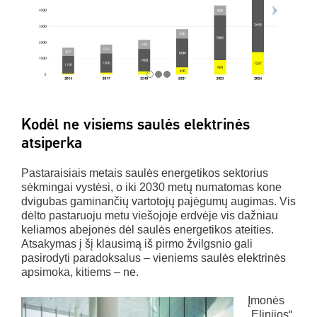
Kodėl ne visiems saulės elektrinės
atsiperka
Pastaraisiais metais saulės energetikos sektorius
sėkmingai vystėsi, o iki 2030 metų numatomas kone
dvigubas gaminančių vartotojų pajėgumų augimas. Vis
dėlto pastaruoju metu viešojoje erdvėje vis dažniau
keliamos abejonės dėl saulės energetikos ateities.
Atsakymas į šį klausimą iš pirmo žvilgsnio gali
pasirodyti paradoksalus – vieniems saulės elektrinės
apsimoka, kitiems – ne.
Įmonės
„Elinijos“