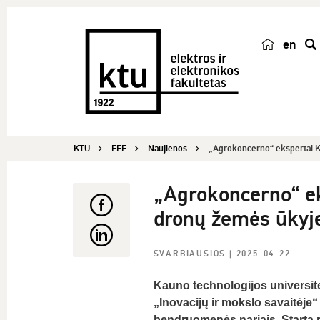
en
p
a
i
e
š
KTU
EEF
Naujienos
„Agrokoncerno“ ekspertai KT
k
a
„Agrokoncerno“ eks
dronų žemės ūkyj
SVARBIAUSIOS
| 2025-04-22
Kauno technologijos universite
„Inovacijų ir mokslo savaitėje“
bendruomenės nariais. Startą