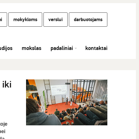
i
mokykloms
verslui
darbuotojams
udijos
mokslas
padaliniai
kontaktai
iki
toje
bei
da.