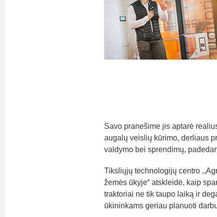
Savo pranešime jis aptarė realius
augalų veislių kūrimo, derliaus 
valdymo bei sprendimų, padedančių
Tiksliųjų technologijų centro ,,
žemės ūkyje“ atskleidė, kaip spa
traktoriai ne tik taupo laiką ir de
ūkininkams geriau planuoti darbus