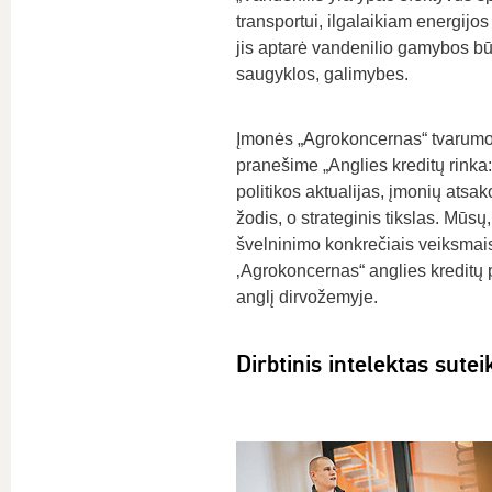
transportui, ilgalaikiam energijo
jis aptarė vandenilio gamybos būdu
saugyklos, galimybes.
Įmonės „Agrokoncernas“ tvarumo 
pranešime „Anglies kreditų rinka:
politikos aktualijas, įmonių ats
žodis, o strateginis tikslas. Mūsų,
švelninimo konkrečiais veiksmais
‚Agrokoncernas“ anglies kreditų p
anglį dirvožemyje.
Dirbtinis intelektas sute