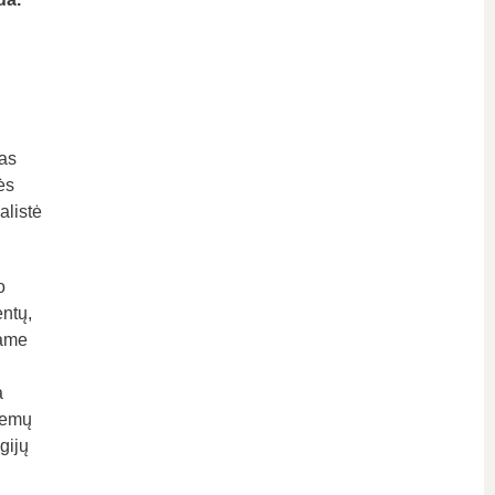
nas
ės
alistė
o
entų,
dame
a
stemų
gijų