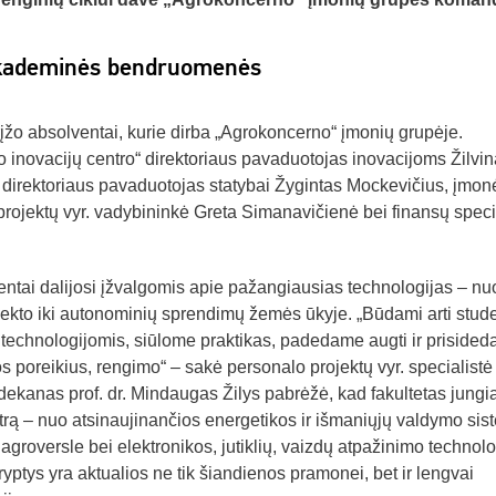
 akademinės bendruomenės
rįžo absolventai, kurie dirba „Agrokoncerno“ įmonių grupėje.
 inovacijų centro“ direktoriaus pavaduotojas inovacijoms Žilvi
direktoriaus pavaduotojas statybai Žygintas Mockevičius, įmon
ojektų vyr. vadybininkė Greta Simanavičienė bei finansų speci
ntai dalijosi įžvalgomis apie pažangiausias technologijas – nu
ntelekto iki autonominių sprendimų žemės ūkyje. „Būdami arti stud
technologijomis, siūlome praktikas, padedame augti ir priside
kos poreikius, rengimo“ – sakė personalo projektų vyr. specialistė
kanas prof. dr. Mindaugas Žilys pabrėžė, kad fakultetas jungi
ktrą – nuo atsinaujinančios energetikos ir išmaniųjų valdymo si
a agroversle bei elektronikos, jutiklių, vaizdų atpažinimo technolo
ryptys yra aktualios ne tik šiandienos pramonei, bet ir lengvai