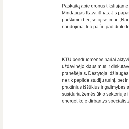
Paskaitą apie dronus tiksliajame
Mindaugas Kavaliūnas. Jis papas
purškimui bei įsėlių sėjimui. „N
naudojimą, tuo pačiu padidinti derl
KTU bendruomenės nariai aktyvia
uždavinėjo klausimus ir diskutav
pranešėjais. Dėstytojai džiaugėsi
ne tik papildė studijų turinį, bet ir
praktinius iššūkius ir galimybes s
susiduria žemės ūkio sektoriuje ir
energetikoje dirbantys specialista