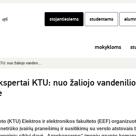
stojantiesiems
studentams
alumn
mokykloms
st
U: nuo žaliojo vanden...
pertai KTU: nuo žaliojo vandenilio 
e
to (KTU) Elektros ir elektronikos fakulteto (EEF) organizuo
 netrūko įvairių pranešimų ir susitikimų su verslo atstovais 
 renginių ciklui davė „Agrokoncerno“ įmonių grupės koman