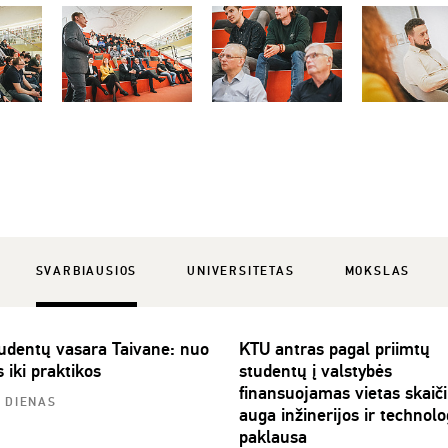
SVARBIAUSIOS
UNIVERSITETAS
MOKSLAS
udentų vasara Taivane: nuo
KTU antras pagal priimtų
s iki praktikos
studentų į valstybės
finansuojamas vietas skaiči
3 DIENAS
auga inžinerijos ir technolo
paklausa