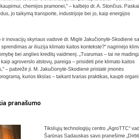
s kaupimui, chemijos pramonei,“ – kalbėjo dr. A. Stončius. Paskai
s, jo taikymą transporte, industrijoje bei jo, kaip energijos
ir inovacijų skyriaus vadovė dr. Miglė Jakučionytė-Skodienė s
 sprendimas ar iliuzija klimato kaitos kontekste?“ nagrinėjo klim
akomybę bei anglies kreditų vaidmenį. „Tvarumas – tai ne mading
 kaip agroverslo atstovų, pareiga – prisidėti prie klimato kaitos
,“ – pabrėžė ji. M. Jakučionytė-Skodienė pristatė įmonės
rogramą, kurios tikslas – taikant tvarias praktikas, kaupti organ
ikia pranašumo
Tiksliųjų technologijų centro „AgroTTC“ va
Šarūnas Sadauskas savo pranešime „Dirbti