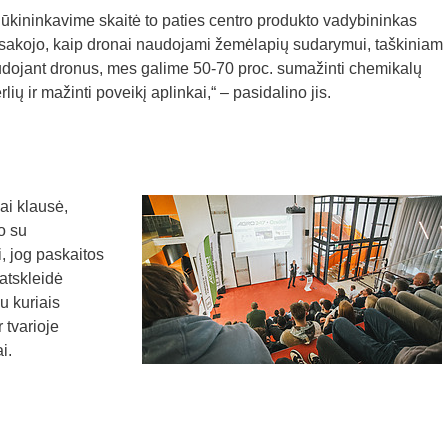
 ūkininkavime skaitė to paties centro produkto vadybininkas
akojo, kaip dronai naudojami žemėlapių sudarymui, taškiniam
audojant dronus, mes galime 50-70 proc. sumažinti chemikalų
ių ir mažinti poveikį aplinkai,“ – pasidalino jis.
i klausė,
o su
, jog paskaitos
 atskleidė
u kuriais
 tvarioje
i.