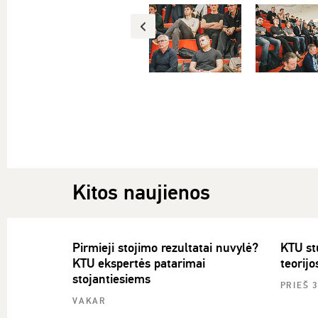
Kitos naujienos
Pirmieji stojimo rezultatai nuvylė?
KTU st
KTU ekspertės patarimai
teorijo
stojantiesiems
PRIEŠ 
VAKAR