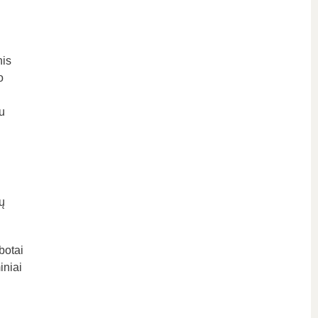
nis
o
u
ų
botai
iniai