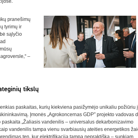
ijose.
tikų pranešimų
ų tyrimų ir
bė sąlyčio
kad
a mūsų
 agroversle,“ –
teginių tikslų
 penkias paskaitas, kurių kiekviena pasižymėjo unikaliu požiūriu į
 ūkininkavimą. Įmonės „Agrokoncernas GDP” projekto vadovas d
 paskaita „Žaliasis vandenilis – universalus dekarbonizavimo
, kaip vandenilis tampa vienu svarbiausių ateities energetikos žai
prendimas ten, kur elektrifikacija tampa nepraktiška – sunkiam