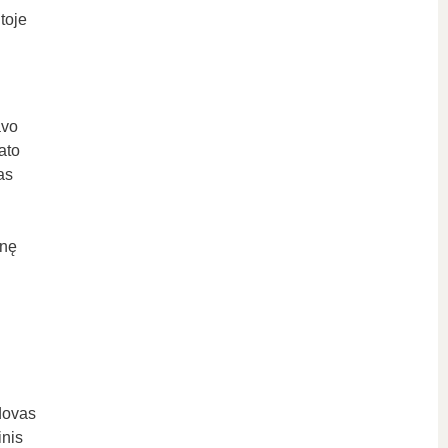
toje
avo
ato
as
inę
dovas
nis