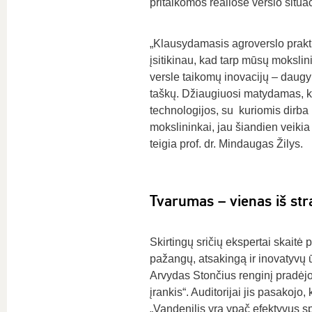
pritaikomos realiose verslo situac
„Klausydamasis agroverslo prak
įsitikinau, kad tarp mūsų mokslini
versle taikomų inovacijų – daugy
taškų. Džiaugiuosi matydamas, 
technologijos, su kuriomis dirb
mokslininkai, jau šiandien veikia
teigia prof. dr. Mindaugas Žilys.
Tvarumas – vienas iš stra
Skirtingų sričių ekspertai skaitė
pažangų, atsakingą ir inovatyvų
Arvydas Stončius renginį pradėjo
įrankis“. Auditorijai jis pasakojo
„Vandenilis yra ypač efektyvus s