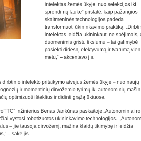
intelektas žemės ūkyje: nuo selekcijos iki
sprendimų lauke“ pristatė, kaip pažangios
skaitmeninės technologijos padeda
transformuoti ūkininkavimo praktiką. „Dirbti
intelektas leidžia ūkininkauti ne spėjimais, 
duomenimis grįstu tikslumu – tai galimybė
pasiekti didesnį efektyvumą ir tvarumą vien
metu,“ – akcentavo jis.
 dirbtinio intelekto pritaikymo atvejus žemės ūkyje – nuo naujų
prognozių ir momentinių dirvožemio tyrimų iki autonominių mašin
 optimizuoti išteklius ir didinti grąžą ūkiuose.
AgroTTC“ inžinierius Benas Jankūnas paskaitoje „Autonominiai ro
rčiai vystosi robotizuotos ūkininkavimo technologijos. „Autonom
galus – jie tausoja dirvožemį, mažina klaidų tikimybę ir leidžia
,“ – sakė jis.