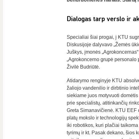
Dialogas tarp verslo ir
Specialiai šiai progai, į KTU sug
Diskusijoje dalyvavo „Žemės ūkio
Juškys, įmonės „Agrokoncernas“ 
„Agrokoncerno grupė personalo pr
Živilė Budriūtė.
Atidarymo renginyje KTU absolve
žaliojo vandenilio ir dirbtinio i
siekiame juos motyvuoti domėtis 
prie specialistų, atitinkančių rin
Greta Simanavičienė. KTU EEF de
platų mokslo ir technologijų spe
iki robotikos, kuri plačiai taikom
tyrimų ir kt. Pasak dekano, šios k