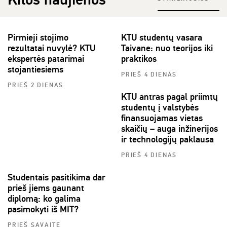
Pirmieji stojimo
KTU studentų vasara
rezultatai nuvylė? KTU
Taivane: nuo teorijos iki
ekspertės patarimai
praktikos
stojantiesiems
PRIEŠ 4 DIENAS
PRIEŠ 2 DIENAS
KTU antras pagal priimtų
studentų į valstybės
finansuojamas vietas
skaičių – auga inžinerijos
ir technologijų paklausa
PRIEŠ 4 DIENAS
Studentais pasitikima dar
prieš jiems gaunant
diplomą: ko galima
pasimokyti iš MIT?
PRIEŠ SAVAITĘ