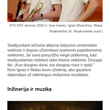
KTU EEF alumnai 2018 m. (nuo kairės): Ignas Misevičius, Matas
Bodendorfas (A. Risakovienės nuotr.)
Studijuodami bičiuliai aktyviai dalyvavo universiteto
veiklose ir drąsiai užsiimdavo įvairiomis papildomomis
veiklomis. Jie savo pavyzdžiu neigė įsitikinimą, kad
studijuodamas nebeturi laiko kitoms veikloms. Draugai
tiki: „Kuo daugiau darai, tuo daugiau visur ir spėji.“
Nors Ignas ir Matas buvo užsiėmę, abu gaudavo
stipendijas už sėkmingus mokymosi rezultatus.
Inžinerija ir muzika