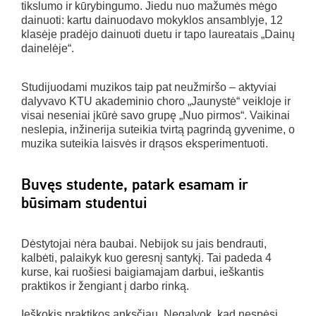
tikslumo ir kūrybingumo. Jiedu nuo mažumės mėgo
dainuoti: kartu dainuodavo mokyklos ansamblyje, 12
klasėje pradėjo dainuoti duetu ir tapo laureatais „Dainų
dainelėje“.
Studijuodami muzikos taip pat neužmiršo – aktyviai
dalyvavo KTU akademinio choro „Jaunystė“ veikloje ir
visai neseniai įkūrė savo grupę „Nuo pirmos“. Vaikinai
neslepia, inžinerija suteikia tvirtą pagrindą gyvenime, o
muzika suteikia laisvės ir drąsos eksperimentuoti.
Buvęs studente, patark esamam ir
būsimam studentui
Dėstytojai nėra baubai. Nebijok su jais bendrauti,
kalbėti, palaikyk kuo geresnį santykį. Tai padeda 4
kurse, kai ruošiesi baigiamajam darbui, ieškantis
praktikos ir žengiant į darbo rinką.
Ieškokis praktikos anksčiau. Negalvok, kad nespėsi,