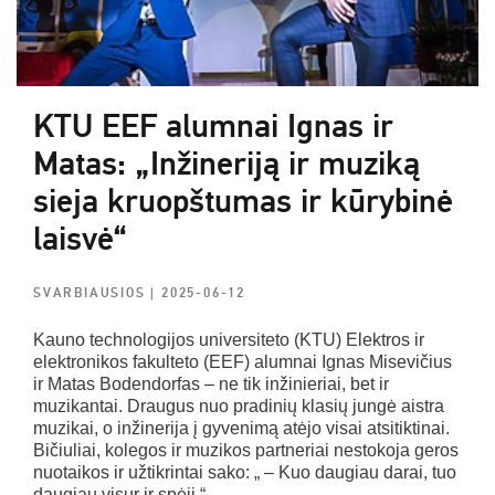
KTU EEF alumnai Ignas ir
Matas: „Inžineriją ir muziką
sieja kruopštumas ir kūrybinė
laisvė“
SVARBIAUSIOS
| 2025-06-12
Kauno technologijos universiteto (KTU) Elektros ir
elektronikos fakulteto (EEF) alumnai Ignas Misevičius
ir Matas Bodendorfas – ne tik inžinieriai, bet ir
muzikantai. Draugus nuo pradinių klasių jungė aistra
muzikai, o inžinerija į gyvenimą atėjo visai atsitiktinai.
Bičiuliai, kolegos ir muzikos partneriai nestokoja geros
nuotaikos ir užtikrintai sako: „ – Kuo daugiau darai, tuo
daugiau visur ir spėji.“