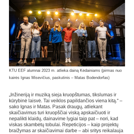
KTU EEF alumnai 2023 m. atlieka dainą Kėdainiams (pirmas nuo
kairės Ignas Misevičius, paskutinis – Matas Bodendorfas)
„Inžineriją ir muziką sieja kruopštumas, tikslumas ir
kūrybinė laisvė. Tai veiklos papildančios viena kitą.“ –
sako Ignas ir Matas. Pasak draugų, atliekant
skaičiavimus turi kruopščiai viską apskaičiuoti ir
nepalikti klaidų, dainavime lygiai taip pat – nori, kad
viskas skambėtų tobulai. Repeticijos – kaip projektų
braižymas ar skaičiavimai darbe – abi sritys reikalauja