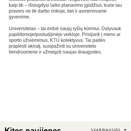
kaip tik – išsiugdysi laiko planavimo įgūdžius, kurie tau
pravers ne tik darbo rinkoje, bet ir asmeniniame
gyvenime.
Universitetas – tai erdvė naujų ryšių kūrimui. Dalyvauk
papildomoje/postudijinėje veikloje. Prisijunk į meno ar
sporto užsiėmimus, KTU kolektyvus. Tai padės
praplėsti akiratį, susipažinti su universiteto
bendruomene ir užmegzti naujas draugystes.
Kitos naujienos
SVARBIAUSIOS