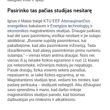
Pasirinko tas pačias studijas nesitarę
Ignas ir Matas baigė KTU EEF
Atsinaujinančios
energetikos
bakalauro ir
Energijos technologijų ir
ekonomikos
magistrantūros studijas. Draugai juokiasi,
kad dėl savo pasirinkimų visiškai nesitarė ir jie sutapo
atsitiktinai. „Buvome supildę pasirinkimus, kai
pakalbėjome, kad abu pasirinkome inžineriją. Tada
išsiaiškinome, kad abiejų pasirinkimas pirmu numeriu
sutampa.“ – vienas kitam antrina draugai. Nors nei
vienas iš jų nelaikė fizikos egzamino ir nuo 11 klasės
jos nebesimokė, inžinerijos mokslų jie nepabūgo.
Pasak draugų, fizika visiems sekėsi panašiai,
nepaisant to, ar laikė fizikos egzaminą, ar ne.
Magistrantūros studijas tęsė, vedami tos minties, kad
padarę pertrauką – studijuoti nebegrįš. Abu džiaugiasi
savo sprendimu ir mano, kad darbo rinkoje
magistrantūros studijos parodo, kad būsimas
darbuotojas yra rimtesnis ir atkaklesnis.