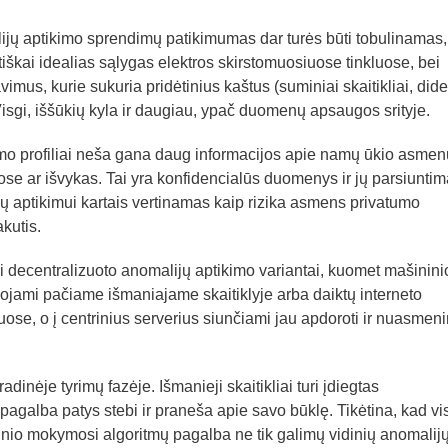
jų aptikimo sprendimų patikimumas dar turės būti tobulinamas,
iškai idealias sąlygas elektros skirstomuosiuose tinkluose, bei
mus, kurie sukuria pridėtinius kaštus (suminiai skaitikliai, dide
gi, iššūkių kyla ir daugiau, ypač duomenų apsaugos srityje.
imo profiliai neša gana daug informacijos apie namų ūkio asmen
 ar išvykas. Tai yra konfidencialūs duomenys ir jų parsiuntim
jų aptikimui kartais vertinamas kaip rizika asmens privatumo
akutis.
i decentralizuoto anomalijų aptikimo variantai, kuomet mašinini
ojami pačiame išmaniajame skaitiklyje arba daiktų interneto
uose, o į centrinius serverius siunčiami jau apdoroti ir nuasmeni
radinėje tyrimų fazėje. Išmanieji skaitikliai turi įdiegtas
 pagalba patys stebi ir praneša apie savo būklę. Tikėtina, kad vi
io mokymosi algoritmų pagalba ne tik galimų vidinių anomalij