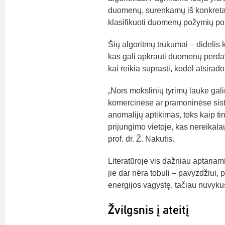
duomenų, surenkamų iš konkretaus 
klasifikuoti duomenų požymių po
Šių algoritmų trūkumai – didelis
kas gali apkrauti duomenų perdavi
kai reikia suprasti, kodėl atsirad
„Nors mokslinių tyrimų lauke galim
komercinėse ar pramoninėse sist
anomalijų aptikimas, toks kaip t
prijungimo vietoje, kas nereika
prof. dr. Ž. Nakutis.
Literatūroje vis dažniau aptariami
jie dar nėra tobuli – pavyzdžiui, 
energijos vagystę, tačiau nuvykus
Žvilgsnis į ateitį