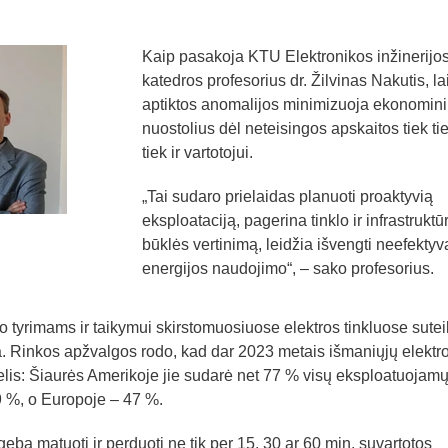
Kaip pasakoja KTU Elektronikos inžinerijo
katedros profesorius dr. Žilvinas Nakutis, la
aptiktos anomalijos minimizuoja ekonomin
nuostolius dėl neteisingos apskaitos tiek tie
tiek ir vartotojui.
„Tai sudaro prielaidas planuoti proaktyvią
eksploataciją, pagerina tinklo ir infrastruktū
būklės vertinimą, leidžia išvengti neefekty
energijos naudojimo“, – sako profesorius.
 tyrimams ir taikymui skirstomuosiuose elektros tinkluose sute
ra. Rinkos apžvalgos rodo, kad dar 2023 metais išmaniųjų elektr
idelis: Šiaurės Amerikoje jie sudarė net 77 % visų eksploatuojam
49 %, o Europoje – 47 %.
 geba matuoti ir perduoti ne tik per 15, 30 ar 60 min. suvartotos