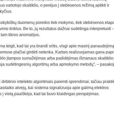
vartotojo skaitiklio, o perėjus į stebėsenos režimą aptikti ir
kyčius.
 kokybiškų duomenų poreikis tiek mokymo, tiek stebėsenos etap
mo tinklus. Be to, jų rezultatus dažnai sudėtinga interpretuoti 
o tam tikros anomalijos.
a teigti, kad tai yra brandi sritis, visgi apie masinį panaudojim
emose plačiai girdėti netenka. Kartais realizuojamas gana papr
inklo įtampos sumažėjimas arba padidėjimas išmanaus skaitiklio
lauja sudėtingesnių algoritmų arba apmokymo metodų“, – pasako
 dirbtinio intelekto algoritmais paremti sprendimai, tačiau prakti
pasitaiko atvejų, kai sistema signalizuoja apie galimą elektros
 į vietą paaiškėja, kad tai buvo klaidingas perspėjimas.