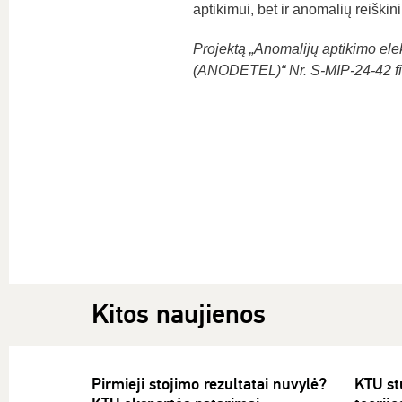
aptikimui, bet ir anomalių reiškini
Projektą „Anomalijų aptikimo el
(ANODETEL)“ Nr. S-MIP-24-42 fi
Kitos naujienos
Pirmieji stojimo rezultatai nuvylė?
KTU st