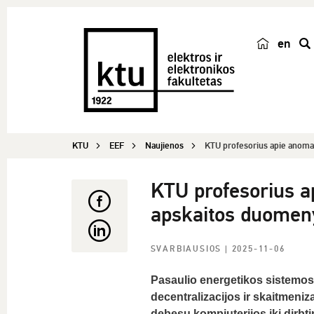
en
p
a
i
e
š
KTU
EEF
Naujienos
KTU profesorius apie anomal
k
a
KTU profesorius a
apskaitos duomen
SVARBIAUSIOS
| 2025-11-06
Pasaulio energetikos sistemos 
decentralizacijos ir skaitmeni
debesų kompiuterijos iki dirbt