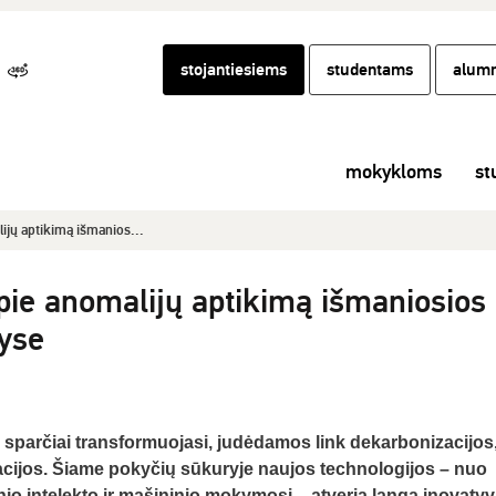
stojantiesiems
studentams
alumn
mokykloms
st
ijų aptikimą išmanios...
pie anomalijų aptikimą išmaniosios
yse
sparčiai transformuojasi, judėdamos link dekarbonizacijos
zacijos. Šiame pokyčių sūkuryje naujos technologijos – nuo
inio intelekto ir mašininio mokymosi – atveria langą inovaty