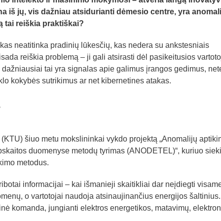
 iš jų, vis dažniau atsidurianti dėmesio centre, yra anomali
 tai reiškia praktiškai?
kas neatitinka pradinių lūkesčių, kas nedera su ankstesniais
ada reiškia problemą – ji gali atsirasti dėl pasikeitusios vartoto
dažniausiai tai yra signalas apie galimus įrangos gedimus, net
klo kokybės sutrikimus ar net kibernetines atakas.
s
 (KTU) šiuo metu mokslininkai vykdo projektą „Anomalijų aptik
 apskaitos duomenyse metodų tyrimas (ANODETEL)“, kuriuo sie
ikimo metodus.
ibotai informacijai – kai išmanieji skaitikliai dar neįdiegti visam
uomenų, o vartotojai naudoja atsinaujinančius energijos šaltinius.
ninė komanda, jungianti elektros energetikos, matavimų, elektro