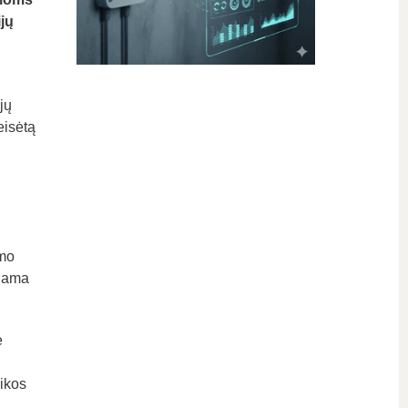
jų
jų
eisėtą
imo
kiama
e
nikos