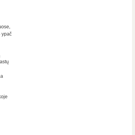
uose,
– ypač
ą
astų
ja
koje