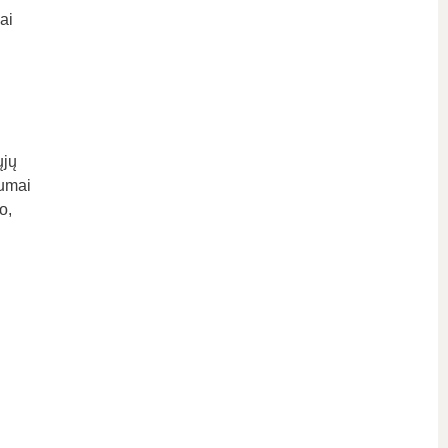
ai
ųjų
gumai
o,