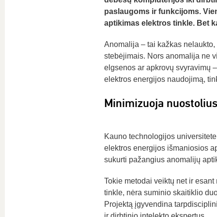
paslaugoms ir funkcijoms. Viena
aptikimas elektros tinkle. Bet ką
Anomalija – tai kažkas nelaukto, 
stebėjimais. Nors anomalija ne vis
elgsenos ar apkrovų svyravimų – 
elektros energijos naudojimą, tin
Minimizuoja nuostoliu
Kauno technologijos universitete
elektros energijos išmaniosios
sukurti pažangius anomalijų apt
Tokie metodai veiktų net ir esant r
tinkle, nėra suminio skaitiklio d
Projektą įgyvendina tarpdiscipli
ir dirbtinio intelekto ekspertus.