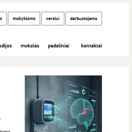
i
mokykloms
verslui
darbuotojams
udijos
mokslas
padaliniai
kontaktai
,
vioms