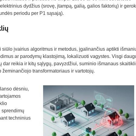
elektrinius dydžius (srovę, įtampą, galią, galios faktorių) ir gerok
undės periodu per P1 sąsają).
lių
siūlo įvairius algoritmus ir metodus, įgalinančius aptikti išmani
edimus ar parodymų klastojimą, lokalizuoti vagystes. Visgi dau
 dar reikia ir kitų sąlygų, pavyzdžiui, suminio išmanaus skaitikli
p žeminančiojo transformatoriaus ir vartotojų.
alanso dėsniu,
vartojamos
klio
ių sprendimų
mant techninius