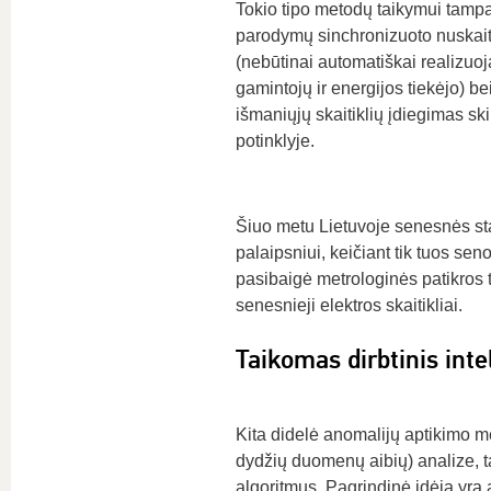
Tokio tipo metodų taikymui tampa
parodymų sinchronizuoto nuskai
(nebūtinai automatiškai realizuoj
gamintojų ir energijos tiekėjo) b
išmaniųjų skaitiklių įdiegimas s
potinklyje.
Šiuo metu Lietuvoje senesnės st
palaipsniui, keičiant tik tuos sen
pasibaigė metrologinės patikros t
senesnieji elektros skaitikliai.
Taikomas dirbtinis inte
Kita didelė anomalijų aptikimo me
dydžių duomenų aibių) analize, tai
algoritmus. Pagrindinė idėja yra