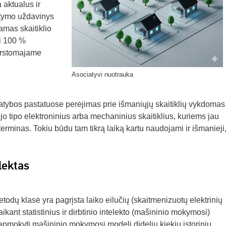
 aktualus ir
tymo uždavinys
amas skaitiklio
ei 100 %
kirstomajame
Asociatyvi nuotrauka
atybos pastatuose perėjimas prie išmaniųjų skaitiklių vykdomas
ojo tipo elektroninius arba mechaninius skaitiklius, kuriems jau
erminas. Tokiu būdu tam tikrą laiką kartu naudojami ir išmanieji, 
lektas
todų klasė yra pagrįsta laiko eilučių (skaitmenizuotų elektrinių
kant statistinius ir dirbtinio intelekto (mašininio mokymosi)
 apmokyti mašininio mokymosi modelį dideliu kiekiu istorinių