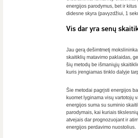
energijos parodymus, bet ir kitus 
didesne skyra (pavyzdžiui, 1 sek
Vis dar yra senų skaitik
Jau gerą dešimtmetį mokslininkai 
skaitiklių matavimo paklaidas, g
šių metodų be išmaniųjų skaitiklių
kuris įrengiamas tinklo dalyje tar
Šie metodai pagrįsti energijos b
kuomet lyginama visų vartotojų 
energijos suma su suminio skaiti
parodymais, kai kuriais tikslesn
atvejais dar prognozuojant ir ati
energijos perdavimo nuostolius.