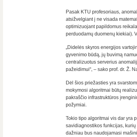
Pasak KTU profesoriaus, anomali
atsižvelgiant į ne visada matemat
optimizuojant papildomus reikalavi
perduodamų duomenų kiekiai). Vis
„Didelės skyros energijos vartoj
gyvenimo būdą, jų buvimą namuose
centralizuotus serverius anomali
pažeidimui“, – sako prof. dr. Ž. N
Dėl šios priežasties yra svarstom
mokymosi algoritmai būtų realizu
pakraščio infrastruktūros įrengini
požymiai.
Tokio tipo algoritmai vis dar yra p
savidiagnostikos funkcijas, kurių
dažniau bus naudojamasi mašinin