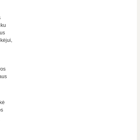
s
iku
ius
kėjui,
ros
vaus
ikė
os
ų