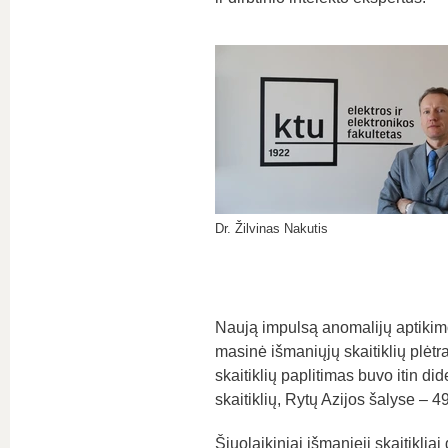
Dr. Žilvinas Nakutis
Naują impulsą anomalijų aptikimo
masinė išmaniųjų skaitiklių plėt
skaitiklių paplitimas buvo itin d
skaitiklių, Rytų Azijos šalyse – 
Šiuolaikiniai išmanieji skaitikliai